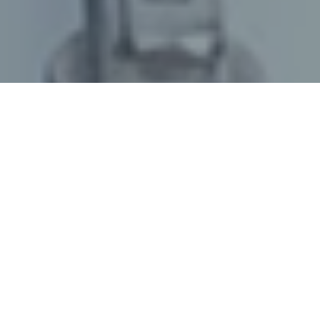
06. Februar 2023
/
senswork
/
KI sichtbar machen
Burghausen, 06. Februar 2023
– Welches Potenzial
Künstliche Intelligenz (KI) in industriellen
Bildverarbeitungsanwendungen heute bereits hat und
wo die Reise hingehen kann, zeigt der Machine-Vision-
Experte senswork vom 23.-24. Februar 2023 auf der