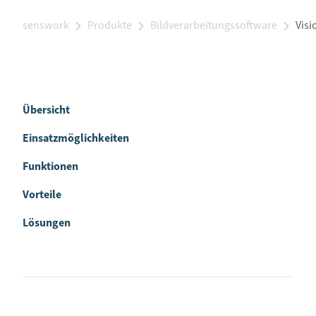
senswork
Produkte
Bildverarbeitungssoftware
Vis
Übersicht
Einsatzmöglichkeiten
Funktionen
Vorteile
Lösungen