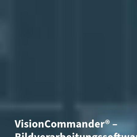
VisionCommander® –