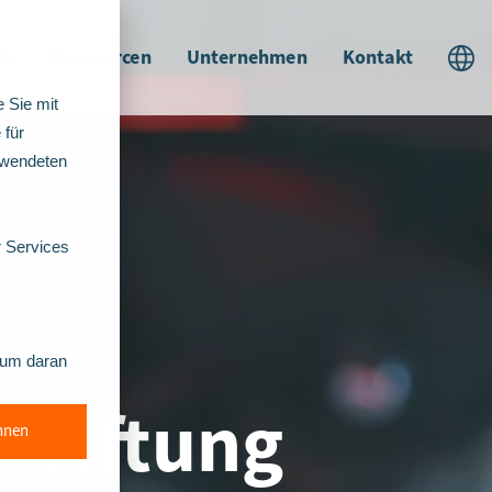
te
Ressourcen
Unternehmen
Kontakt
 Sie mit
 für
rwendeten
r Services
, um daran
hriftung
hnen