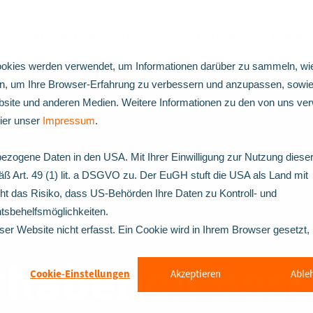
ss- & Prüftechnik
Lösungen
Branchen
Produk
okies werden verwendet, um Informationen darüber zu sammeln, wie
en, um Ihre Browser-Erfahrung zu verbessern und anzupassen, sowie
ite und anderen Medien. Weitere Informationen zu den von uns ve
hier unser
Impressum
.
ezogene Daten in den USA. Mit Ihrer Einwilligung zur Nutzung diese
ß Art. 49 (1) lit. a DSGVO zu. Der EuGH stuft die USA als Land mit
 das Risiko, dass US-Behörden Ihre Daten zu Kontroll- und
sbehelfsmöglichkeiten.
er Website nicht erfasst. Ein Cookie wird in Ihrem Browser gesetzt
erhabenen Besc
Cookie-Einstellungen
Akzeptieren
Able