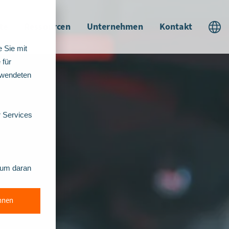
te
Ressourcen
Unternehmen
Kontakt
 Sie mit
 für
rwendeten
r Services
, um daran
hnen