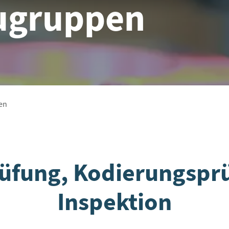
ugruppen
en
üfung, Kodierungspr
Inspektion