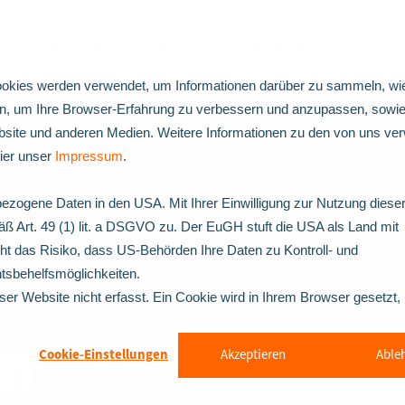
ss- & Prüftechnik
Lösungen
Branchen
Produk
okies werden verwendet, um Informationen darüber zu sammeln, wie
en, um Ihre Browser-Erfahrung zu verbessern und anzupassen, sowie
ite und anderen Medien. Weitere Informationen zu den von uns ve
hier unser
Impressum
.
ezogene Daten in den USA. Mit Ihrer Einwilligung zur Nutzung diese
ß Art. 49 (1) lit. a DSGVO zu. Der EuGH stuft die USA als Land mit
 das Risiko, dass US-Behörden Ihre Daten zu Kontroll- und
sbehelfsmöglichkeiten.
er Website nicht erfasst. Ein Cookie wird in Ihrem Browser gesetzt
on
Cookie-Einstellungen
Akzeptieren
Able