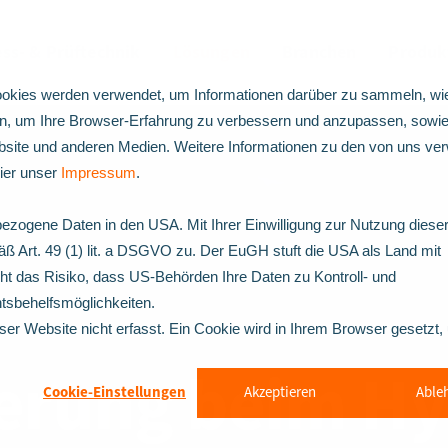
ss- & Prüftechnik
Lösungen
Branchen
Produk
okies werden verwendet, um Informationen darüber zu sammeln, wie
en, um Ihre Browser-Erfahrung zu verbessern und anzupassen, sowie
ite und anderen Medien. Weitere Informationen zu den von uns ve
hier unser
Impressum
.
ezogene Daten in den USA. Mit Ihrer Einwilligung zur Nutzung diese
ß Art. 49 (1) lit. a DSGVO zu. Der EuGH stuft die USA als Land mit
 das Risiko, dass US-Behörden Ihre Daten zu Kontroll- und
sbehelfsmöglichkeiten.
er Website nicht erfasst. Ein Cookie wird in Ihrem Browser gesetzt
herung beim Hy
Cookie-Einstellungen
Akzeptieren
Able