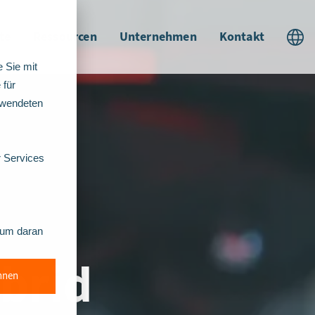
te
Ressourcen
Unternehmen
Kontakt
 Sie mit
 für
rwendeten
r Services
, um daran
brid
hnen