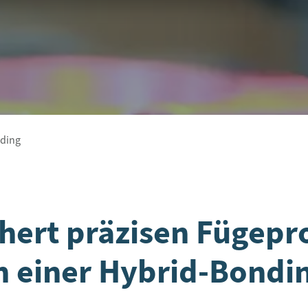
nding
ert präzisen Fügepr
in einer Hybrid-Bondi