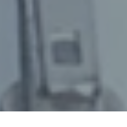
25. Mai 2021
/
senswork
/